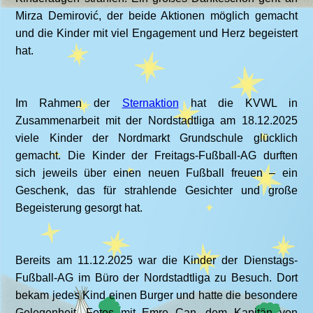
Mirza Demirović, der beide Aktionen möglich gemacht
und die Kinder mit viel Engagement und Herz begeistert
hat.
Im Rahmen der
Sternaktion
hat die KVWL in
Zusammenarbeit mit der Nordstadtliga am 18.12.2025
viele Kinder der Nordmarkt Grundschule glücklich
gemacht. Die Kinder der Freitags-Fußball-AG durften
sich jeweils über einen neuen Fußball freuen – ein
Geschenk, das für strahlende Gesichter und große
Begeisterung gesorgt hat.
Bereits am 11.12.2025 war die Kinder der Dienstags-
Fußball-AG im Büro der Nordstadtliga zu Besuch. Dort
bekam jedes Kind einen Burger und hatte die besondere
Gelegenheit, Fotos mit Emre Can, dem Kapitän von